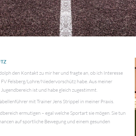
ÜTZ
olph den Kontakt zu mir her und fragte an, ob ich Interesse
 FV Felsberg/Lohre/Niedervorschütz habe. Aus meiner
 Jugendbereich ist und habe gleich zugestimmt.
llenführer mit Trainer Jens Strippel in meiner Praxis.
bereich ermutigen – egal welche Sportart sie mögen. Sie tun
Chancen auf sportliche Bewegung und einem gesunden