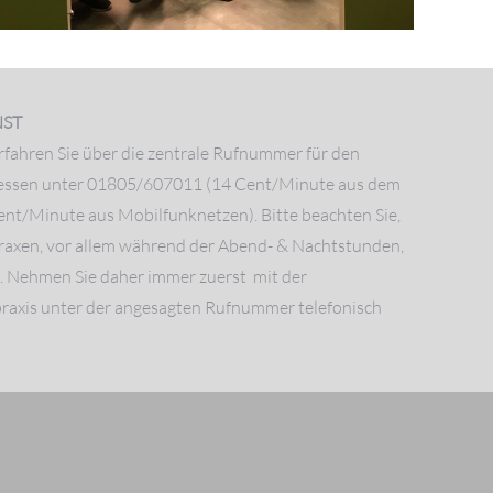
NST
rfahren Sie über die zentrale Rufnummer für den
Hessen unter 01805/607011 (14 Cent/Minute aus dem
ent/Minute aus Mobilfunknetzen). Bitte beachten Sie,
raxen, vor allem während der Abend- & Nachtstunden,
d. Nehmen Sie daher immer zuerst mit der
axis unter der angesagten Rufnummer telefonisch