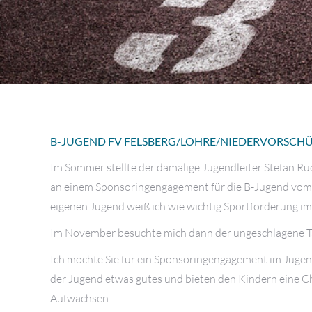
B-JUGEND FV FELSBERG/LOHRE/NIEDERVORSCH
Im Sommer stellte der damalige Jugendleiter Stefan Rud
an einem Sponsoringengagement für die B-Jugend vom
eigenen Jugend weiß ich wie wichtig Sportförderung im
Im November besuchte mich dann der ungeschlagene Tabe
Ich möchte Sie für ein Sponsoringengagement im Jugend
der Jugend etwas gutes und bieten den Kindern eine 
Aufwachsen.