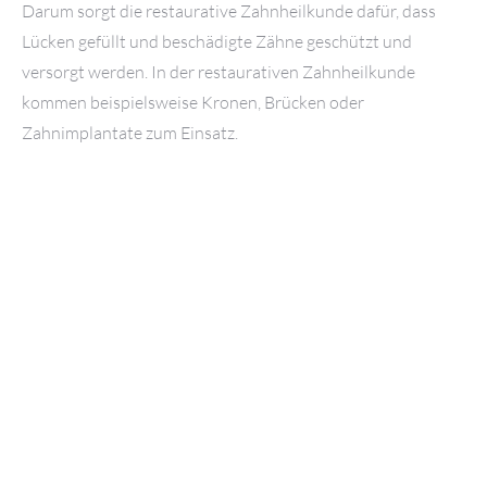
Darum sorgt die restaurative Zahnheilkunde dafür, dass
Lücken gefüllt und beschädigte Zähne geschützt und
versorgt werden. In der restaurativen Zahnheilkunde
kommen beispielsweise Kronen, Brücken oder
Zahnimplantate zum Einsatz.
FÜLLUNG
Eine gezielte
Füllungstherapie
ist die häufigste Maßnahme
für die Instandsetzung und Gesunderhaltung beschädigter
Zähne. Für die Diagnostik und Behandlung von Karies und
anderen Zahnschäden stehen moderne Ausrüstung und
vielfach erprobte Materialien zur Verfügung.